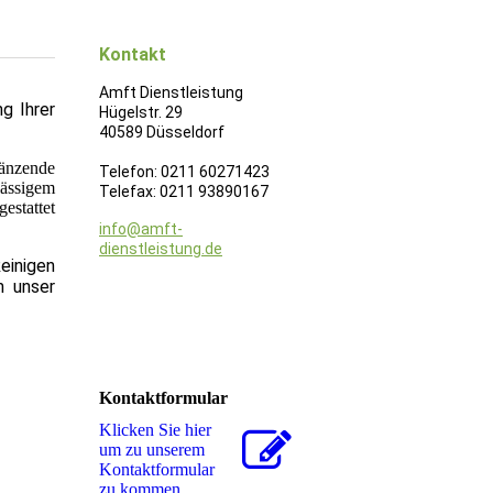
Kontakt
Amft Dienstleistung
g Ihrer
Hügelstr. 29
40589 Düsseldorf
länzende
Telefon: 0211 60271423
lässigem
Telefax: 0211 93890167
estattet
info@amft-
dienstleistung.de
einigen
m unser
Kontaktformular
Klicken Sie hier
um zu unserem
Kon­takt­for­mu­lar
zu kommen